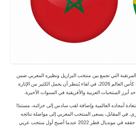
المرتقبة التي تجمع بين منتخب البرازيل ونظيره المغربي ضمن
منافسات الجولة الأولى من دور المجموعات في بطولة كأس العالم 2026، في لقاء يُنتظر أن يحمل الكثير من الإثارة
أحد أبرز المنتخبات العربية والأفريقية في السنوات الأخيرة.
عادة أمجاده العالمية وإضافة لقب سادس إلى خزائنه، مستندًا
ى. في المقابل، يسعى المنتخب المغربي إلى مواصلة نتائجه
المميزة على الساحة الدولية، بعد الإنجاز التاريخي الذي حققه في مونديال قطر 2022 عندما أصبح أول منتخب عربي