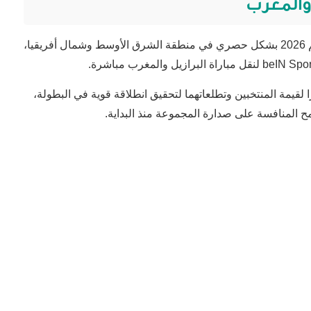
ل والمغرب
تتولى شبكة بي إن سبورتس نقل منافسات كأس العالم 2026 بشكل حصري في منطقة الشرق الأوسط وشمال أفريقيا،
beIN Spo
لنقل مباراة البرازيل والمغرب مباشرة.
ًا لقيمة المنتخبين وتطلعاتهما لتحقيق انطلاقة قوية في البطولة،
امح المنافسة على صدارة المجموعة منذ البداية.