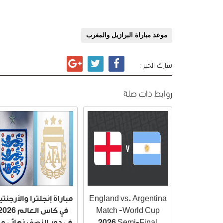
موعد مباراة البرازيل والمغرب
شارك الخبر :
روابط ذات صلة
England vs. Argentina
مباراة إنجلترا والأرجنت
Match -World Cup
في كاس العالم 026
2026 Semi-Final
في دور النصف نهائي م